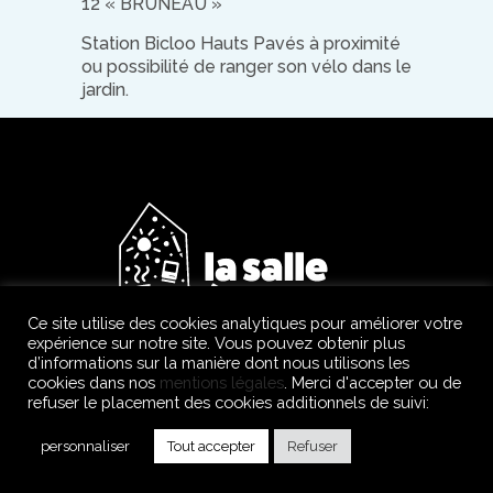
12 « BRUNEAU »
Station Bicloo Hauts Pavés à proximité
ou possibilité de ranger son vélo dans le
jardin.
Ce site utilise des cookies analytiques pour améliorer votre
expérience sur notre site. Vous pouvez obtenir plus
d’informations sur la manière dont nous utilisons les
cookies dans nos
mentions légales
. Merci d'accepter ou de
refuser le placement des cookies additionnels de suivi:
© 2020 La salle à manger coworking • Mentions légales •
Site :
Antoine Gadiou
• Illustrations : Tiphaine Grieumard
personnaliser
Tout accepter
Refuser